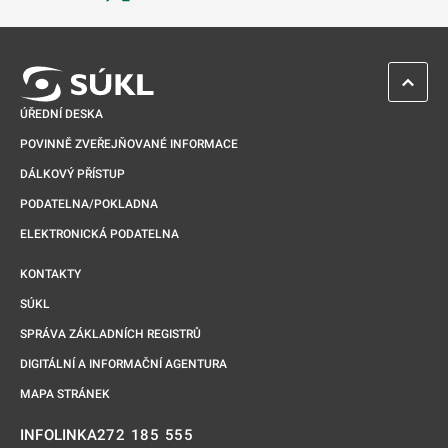
Odkaz se otevře na nové kartě
ZPĚT 
ÚŘEDNÍ DESKA
POVINNĚ ZVEŘEJŇOVANÉ INFORMACE
DÁLKOVÝ PŘÍSTUP
PODATELNA/POKLADNA
ELEKTRONICKÁ PODATELNA
KONTAKTY
SÚKL
SPRÁVA ZÁKLADNÍCH REGISTRŮ
DIGITÁLNÍ A INFORMAČNÍ AGENTURA
MAPA STRÁNEK
272 185 555
INFOLINKA