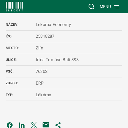
 NA HLAVNÍ OBSAH
Vyhledávání na web
MENU
Lékárna Economy
NÁZEV:
25818287
IČO:
Zlín
MĚSTO:
třída Tomáše Bati 398
ULICE:
76302
PSČ:
ERP
ZDROJ:
Lékárna
TYP:
Odkaz se otevře na nové kartě
Odkaz se otevře na nové kartě
Odkaz se otevře na nové kartě