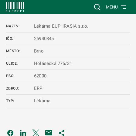
 NA HLAVNÍ OBSAH
Vyhledávání na web
MENU
Lékárna EUPHRASIA s.r.o.
NÁZEV:
26940345
IČO:
Brno
MĚSTO:
Holásecká 775/31
ULICE:
62000
PSČ:
ERP
ZDROJ:
Lékárna
TYP:
Odkaz se otevře na nové kartě
Odkaz se otevře na nové kartě
Odkaz se otevře na nové kartě