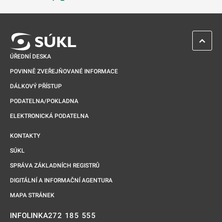
Odkaz se otevře na nové kartě
ZPĚT 
ÚŘEDNÍ DESKA
POVINNĚ ZVEŘEJŇOVANÉ INFORMACE
DÁLKOVÝ PŘÍSTUP
PODATELNA/POKLADNA
ELEKTRONICKÁ PODATELNA
KONTAKTY
SÚKL
SPRÁVA ZÁKLADNÍCH REGISTRŮ
DIGITÁLNÍ A INFORMAČNÍ AGENTURA
MAPA STRÁNEK
272 185 555
INFOLINKA