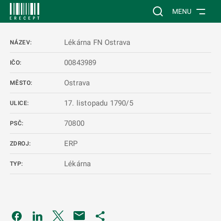
 NA HLAVNÍ OBSAH
Vyhledávání na web
MENU
Lékárna FN Ostrava
NÁZEV:
00843989
IČO:
Ostrava
MĚSTO:
17. listopadu 1790/5
ULICE:
70800
PSČ:
ERP
ZDROJ:
Lékárna
TYP:
Odkaz se otevře na nové kartě
Odkaz se otevře na nové kartě
Odkaz se otevře na nové kartě