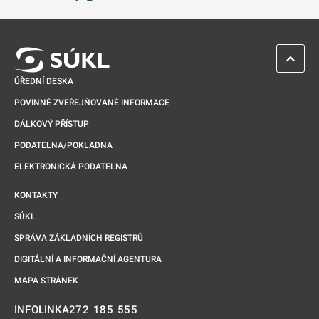
Odkaz se otevře na nové kartě
ZPĚT 
ÚŘEDNÍ DESKA
POVINNĚ ZVEŘEJŇOVANÉ INFORMACE
DÁLKOVÝ PŘÍSTUP
PODATELNA/POKLADNA
ELEKTRONICKÁ PODATELNA
KONTAKTY
SÚKL
SPRÁVA ZÁKLADNÍCH REGISTRŮ
DIGITÁLNÍ A INFORMAČNÍ AGENTURA
MAPA STRÁNEK
272 185 555
INFOLINKA