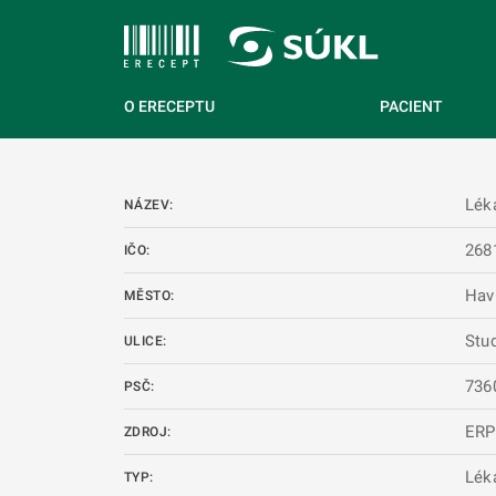
 NA HLAVNÍ OBSAH
O ERECEPTU
PACIENT
Lék
NÁZEV:
268
IČO:
Hav
MĚSTO:
Stu
ULICE:
736
PSČ:
ERP
ZDROJ:
Lék
TYP: