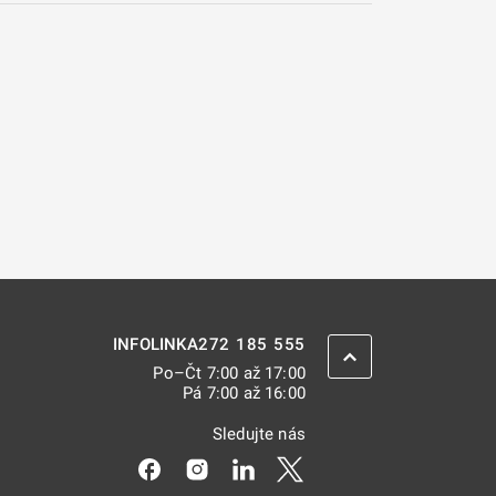
272 185 555
INFOLINKA
ZPĚT NAHORU
Po–Čt 7:00 až 17:00
Pá 7:00 až 16:00
Sledujte nás
Odkaz se otevře na nové kartě
Odkaz se otevře na nové kartě
Odkaz se otevře na nové kar
Odkaz se otevře na nov