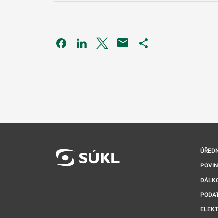
Odkaz se otevře na nové kartě
Odkaz se otevře na nové kartě
Odkaz se otevře na nové kartě
Odkaz se otevře na 
ÚŘEDN
POVI
DÁLKO
PODA
ELEK