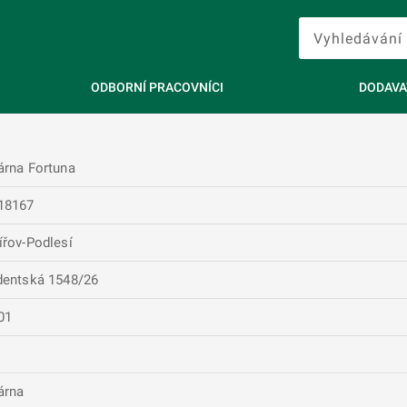
ODBORNÍ PRACOVNÍCI
DODAVA
árna Fortuna
18167
ířov-Podlesí
dentská 1548/26
01
árna