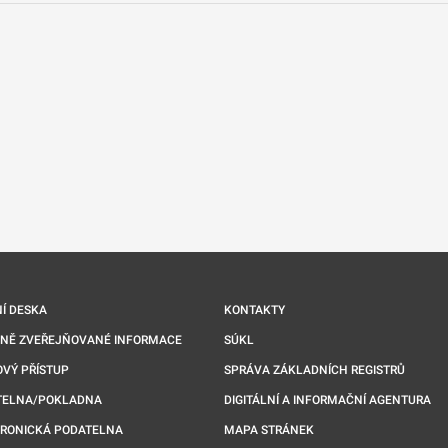
nové kartě
Í DESKA
KONTAKTY
NNĚ ZVEŘEJŇOVANÉ INFORMACE
SÚKL
VÝ PŘÍSTUP
SPRÁVA ZÁKLADNÍCH REGISTRŮ
TELNA/POKLADNA
DIGITÁLNÍ A INFORMAČNÍ AGENTURA
TRONICKÁ PODATELNA
MAPA STRÁNEK