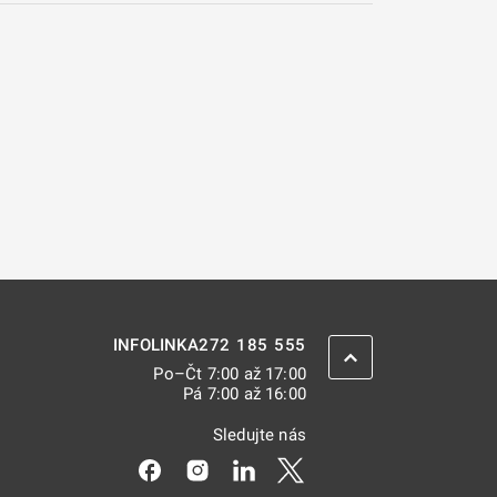
272 185 555
INFOLINKA
ZPĚT NAHORU
Po–Čt 7:00 až 17:00
Pá 7:00 až 16:00
Sledujte nás
Odkaz se otevře na nové kartě
Odkaz se otevře na nové kartě
Odkaz se otevře na nové kar
Odkaz se otevře na nov