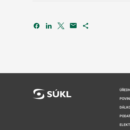
Odkaz se otevře na nové kartě
Odkaz se otevře na nové kartě
Odkaz se otevře na nové kartě
Odkaz se otevře na 
ÚŘEDN
POVI
DÁLKO
PODA
ELEK