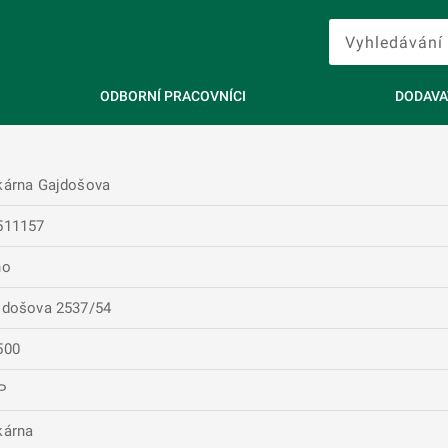
ODBORNÍ PRACOVNÍCI
DODAVA
kárna Gajdošova
511157
no
jdošova 2537/54
500
P
kárna