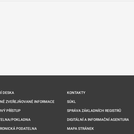
nové kartě
Í DESKA
KONTAKTY
NNĚ ZVEŘEJŇOVANÉ INFORMACE
SÚKL
VÝ PŘÍSTUP
SPRÁVA ZÁKLADNÍCH REGISTRŮ
TELNA/POKLADNA
DIGITÁLNÍ A INFORMAČNÍ AGENTURA
TRONICKÁ PODATELNA
MAPA STRÁNEK