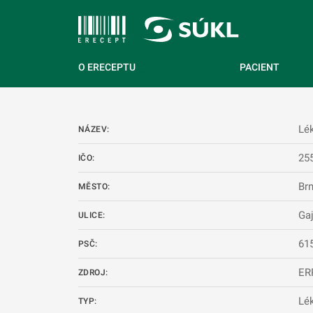
 NA HLAVNÍ OBSAH
O ERECEPTU
PACIENT
Lé
NÁZEV:
25
IČO:
Br
MĚSTO:
Ga
ULICE:
61
PSČ:
ER
ZDROJ:
Lé
TYP: