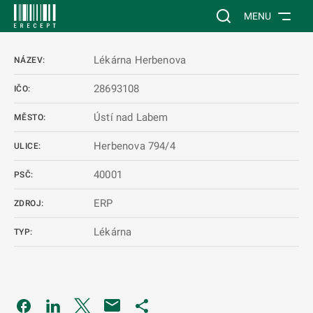
 NA HLAVNÍ OBSAH
Vyhledávání na web
MENU
Lékárna Herbenova
NÁZEV:
28693108
IČO:
Ústí nad Labem
MĚSTO:
Herbenova 794/4
ULICE:
40001
PSČ:
ERP
ZDROJ:
Lékárna
TYP:
Odkaz se otevře na nové kartě
Odkaz se otevře na nové kartě
Odkaz se otevře na nové kartě