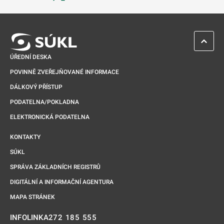
Odkaz se otevře na nové kartě
ZPĚT 
ÚŘEDNÍ DESKA
POVINNĚ ZVEŘEJŇOVANÉ INFORMACE
DÁLKOVÝ PŘÍSTUP
PODATELNA/POKLADNA
ELEKTRONICKÁ PODATELNA
KONTAKTY
SÚKL
SPRÁVA ZÁKLADNÍCH REGISTRŮ
DIGITÁLNÍ A INFORMAČNÍ AGENTURA
MAPA STRÁNEK
272 185 555
INFOLINKA