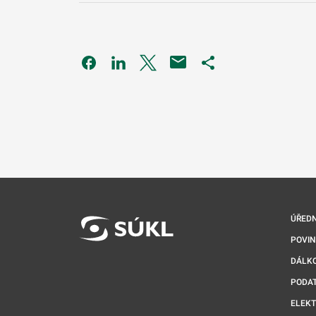
Odkaz se otevře na nové kartě
Odkaz se otevře na nové kartě
Odkaz se otevře na nové kartě
Odkaz se otevře na 
ÚŘEDN
POVI
DÁLKO
PODA
ELEK