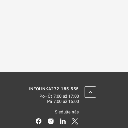
272 185 555
INFOLINKA
ZPĚT NAHORU
Po–Čt 7:00 až 17:00
Pá 7:00 až 16:00
Sledujte nás
Odkaz se otevře na nové kartě
Odkaz se otevře na nové kartě
Odkaz se otevře na nové kar
Odkaz se otevře na nov