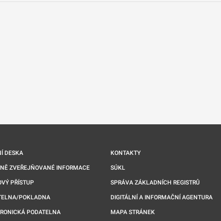
nové kartě
Í DESKA
KONTAKTY
NNĚ ZVEŘEJŇOVANÉ INFORMACE
SÚKL
VÝ PŘÍSTUP
SPRÁVA ZÁKLADNÍCH REGISTRŮ
TELNA/POKLADNA
DIGITÁLNÍ A INFORMAČNÍ AGENTURA
TRONICKÁ PODATELNA
MAPA STRÁNEK