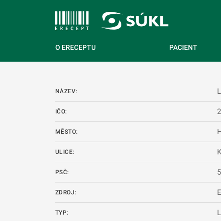
 NA HLAVNÍ OBSAH
O ERECEPTU
PACIENT
L
NÁZEV:
IČO:
H
MĚSTO:
K
ULICE:
PSČ:
ZDROJ:
L
TYP: