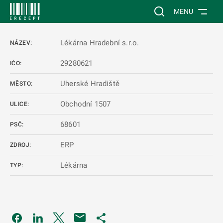
 NA HLAVNÍ OBSAH
Vyhledávání na web
MENU
Lékárna Hradební s.r.o.
NÁZEV:
29280621
IČO:
Uherské Hradiště
MĚSTO:
Obchodní 1507
ULICE:
68601
PSČ:
ERP
ZDROJ:
Lékárna
TYP:
Odkaz se otevře na nové kartě
Odkaz se otevře na nové kartě
Odkaz se otevře na nové kartě