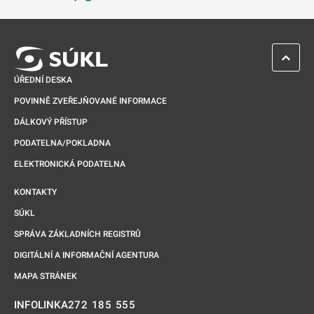
Odkaz se otevře na nové kartě
ZPĚT 
ÚŘEDNÍ DESKA
POVINNĚ ZVEŘEJŇOVANÉ INFORMACE
DÁLKOVÝ PŘÍSTUP
PODATELNA/POKLADNA
ELEKTRONICKÁ PODATELNA
KONTAKTY
SÚKL
SPRÁVA ZÁKLADNÍCH REGISTRŮ
DIGITÁLNÍ A INFORMAČNÍ AGENTURA
MAPA STRÁNEK
272 185 555
INFOLINKA