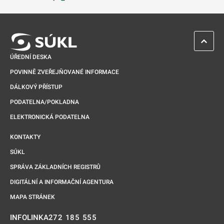
Odkaz se otevře na nové kartě
ZPĚT 
ÚŘEDNÍ DESKA
POVINNĚ ZVEŘEJŇOVANÉ INFORMACE
DÁLKOVÝ PŘÍSTUP
PODATELNA/POKLADNA
ELEKTRONICKÁ PODATELNA
KONTAKTY
SÚKL
SPRÁVA ZÁKLADNÍCH REGISTRŮ
DIGITÁLNÍ A INFORMAČNÍ AGENTURA
MAPA STRÁNEK
272 185 555
INFOLINKA