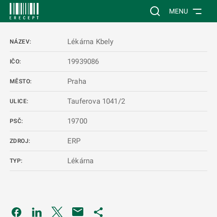
 NA HLAVNÍ OBSAH
Vyhledávání na web
MENU
Lékárna Kbely
NÁZEV:
19939086
IČO:
Praha
MĚSTO:
Tauferova 1041/2
ULICE:
19700
PSČ:
ERP
ZDROJ:
Lékárna
TYP:
Odkaz se otevře na nové kartě
Odkaz se otevře na nové kartě
Odkaz se otevře na nové kartě