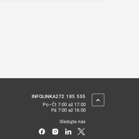
272 185 555
INFOLINKA
ZPĚT NAHORU
Po–Čt 7:00 až 17:00
Pá 7:00 až 16:00
Sledujte nás
Odkaz se otevře na nové kartě
Odkaz se otevře na nové kartě
Odkaz se otevře na nové kar
Odkaz se otevře na nov