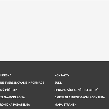
nové kartě
Í DESKA
KONTAKTY
NNĚ ZVEŘEJŇOVANÉ INFORMACE
SÚKL
VÝ PŘÍSTUP
SPRÁVA ZÁKLADNÍCH REGISTRŮ
TELNA/POKLADNA
DIGITÁLNÍ A INFORMAČNÍ AGENTURA
TRONICKÁ PODATELNA
MAPA STRÁNEK