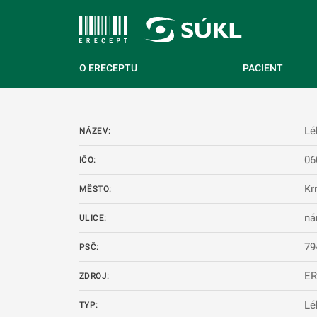
 NA HLAVNÍ OBSAH
O ERECEPTU
PACIENT
Lé
NÁZEV:
06
IČO:
Kr
MĚSTO:
ná
ULICE:
79
PSČ:
E
ZDROJ:
Lé
TYP: