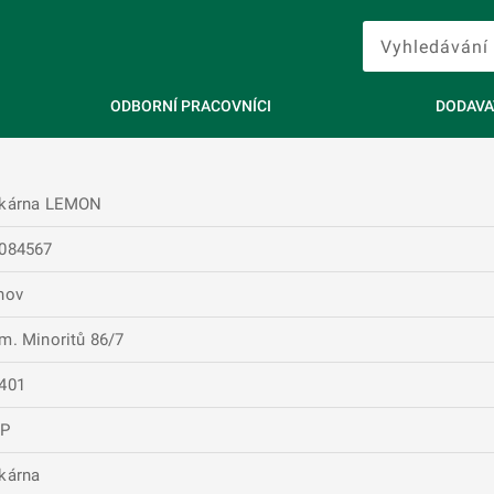
ODBORNÍ PRACOVNÍCI
DODAVA
kárna LEMON
084567
nov
m. Minoritů 86/7
401
RP
kárna