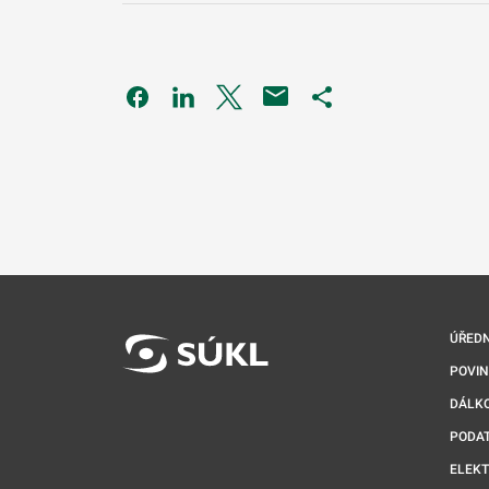
Odkaz se otevře na nové kartě
Odkaz se otevře na nové kartě
Odkaz se otevře na nové kartě
Odkaz se otevře na 
ÚŘEDN
POVI
DÁLKO
PODA
ELEK