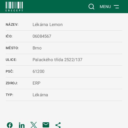
 NA HLAVNÍ OBSAH
Vyhledávání na web
MENU
Lékárna Lemon
NÁZEV:
06084567
IČO:
Brno
MĚSTO:
Palackého třída 2522/137
ULICE:
61200
PSČ:
ERP
ZDROJ:
Lékárna
TYP:
Odkaz se otevře na nové kartě
Odkaz se otevře na nové kartě
Odkaz se otevře na nové kartě