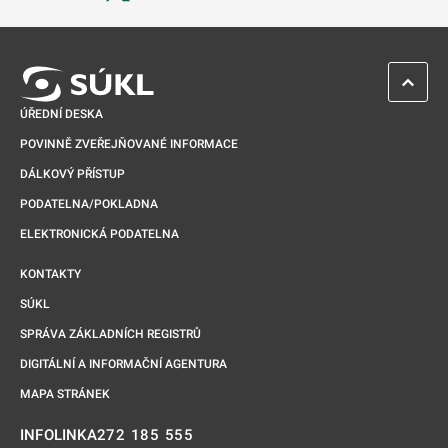
Odkaz se otevře na nové kartě
ZPĚT 
ÚŘEDNÍ DESKA
POVINNĚ ZVEŘEJŇOVANÉ INFORMACE
DÁLKOVÝ PŘÍSTUP
PODATELNA/POKLADNA
ELEKTRONICKÁ PODATELNA
KONTAKTY
SÚKL
SPRÁVA ZÁKLADNÍCH REGISTRŮ
DIGITÁLNÍ A INFORMAČNÍ AGENTURA
MAPA STRÁNEK
272 185 555
INFOLINKA