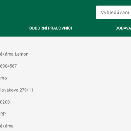
ODBORNÍ PRACOVNÍCI
DODAVA
Lékárna Lemon
06084567
rno
lovákova 279/11
60200
ERP
ékárna