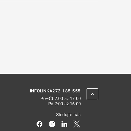
272 185 555
INFOLINKA
ZPĚT NAHORU
Po–Čt 7:00 až 17:00
Pá 7:00 až 16:00
Sledujte nás
Odkaz se otevře na nové kartě
Odkaz se otevře na nové kartě
Odkaz se otevře na nové kar
Odkaz se otevře na nov