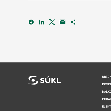
Odkaz se otevře na nové kartě
Odkaz se otevře na nové kartě
Odkaz se otevře na nové kartě
Odkaz se otevře na 
ÚŘEDN
POVI
DÁLKO
PODA
ELEK