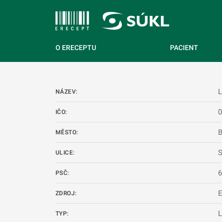
 NA HLAVNÍ OBSAH
O ERECEPTU
PACIENT
NÁZEV:
IČO:
B
MĚSTO:
S
ULICE:
PSČ:
ZDROJ:
L
TYP: