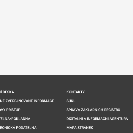
nové kartě
Í DESKA
KONTAKTY
NNĚ ZVEŘEJŇOVANÉ INFORMACE
SÚKL
VÝ PŘÍSTUP
SPRÁVA ZÁKLADNÍCH REGISTRŮ
TELNA/POKLADNA
DIGITÁLNÍ A INFORMAČNÍ AGENTURA
TRONICKÁ PODATELNA
MAPA STRÁNEK