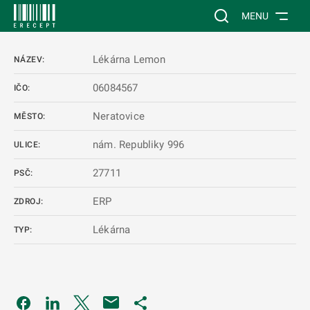
 NA HLAVNÍ OBSAH
Vyhledávání na web
MENU
Lékárna Lemon
NÁZEV:
06084567
IČO:
Neratovice
MĚSTO:
nám. Republiky 996
ULICE:
27711
PSČ:
ERP
ZDROJ:
Lékárna
TYP:
Odkaz se otevře na nové kartě
Odkaz se otevře na nové kartě
Odkaz se otevře na nové kartě