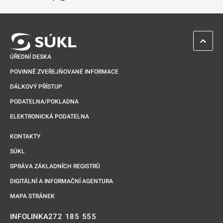
Odkaz se otevře na nové kartě
ZPĚT 
ÚŘEDNÍ DESKA
POVINNĚ ZVEŘEJŇOVANÉ INFORMACE
DÁLKOVÝ PŘÍSTUP
PODATELNA/POKLADNA
ELEKTRONICKÁ PODATELNA
KONTAKTY
SÚKL
SPRÁVA ZÁKLADNÍCH REGISTRŮ
DIGITÁLNÍ A INFORMAČNÍ AGENTURA
MAPA STRÁNEK
272 185 555
INFOLINKA