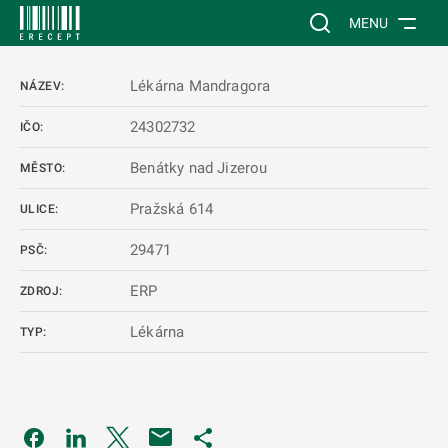
 NA HLAVNÍ OBSAH
Vyhledávání na web
MENU
Lékárna Mandragora
NÁZEV:
24302732
IČO:
Benátky nad Jizerou
MĚSTO:
Pražská 614
ULICE:
29471
PSČ:
ERP
ZDROJ:
Lékárna
TYP:
Odkaz se otevře na nové kartě
Odkaz se otevře na nové kartě
Odkaz se otevře na nové kartě