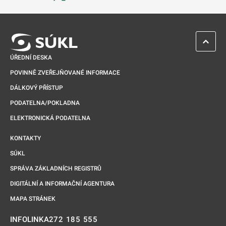
Odkaz se otevře na nové kartě
ZPĚT 
ÚŘEDNÍ DESKA
POVINNĚ ZVEŘEJŇOVANÉ INFORMACE
DÁLKOVÝ PŘÍSTUP
PODATELNA/POKLADNA
ELEKTRONICKÁ PODATELNA
KONTAKTY
SÚKL
SPRÁVA ZÁKLADNÍCH REGISTRŮ
DIGITÁLNÍ A INFORMAČNÍ AGENTURA
MAPA STRÁNEK
272 185 555
INFOLINKA