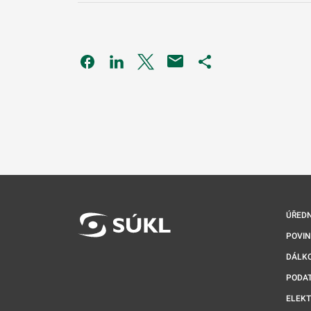
Odkaz se otevře na nové kartě
Odkaz se otevře na nové kartě
Odkaz se otevře na nové kartě
Odkaz se otevře na 
ÚŘEDN
POVI
DÁLKO
PODA
ELEK