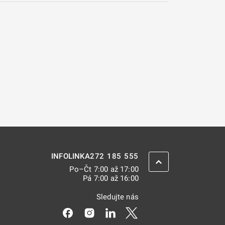
272 185 555
INFOLINKA
ZPĚT NAHORU
Po–Čt 7:00 až 17:00
Pá 7:00 až 16:00
Sledujte nás
Odkaz se otevře na nové kartě
Odkaz se otevře na nové kartě
Odkaz se otevře na nové kar
Odkaz se otevře na nov