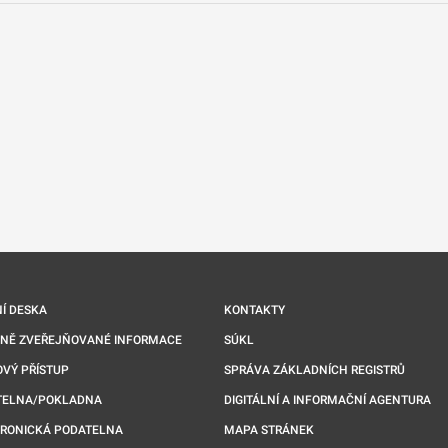
nové kartě
Í DESKA
KONTAKTY
NNĚ ZVEŘEJŇOVANÉ INFORMACE
SÚKL
VÝ PŘÍSTUP
SPRÁVA ZÁKLADNÍCH REGISTRŮ
TELNA/POKLADNA
DIGITÁLNÍ A INFORMAČNÍ AGENTURA
TRONICKÁ PODATELNA
MAPA STRÁNEK