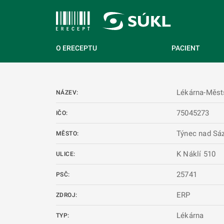
 NA HLAVNÍ OBSAH
O ERECEPTU
PACIENT
Lékárna-Městs
NÁZEV:
75045273
IČO:
Týnec nad Sá
MĚSTO:
K Náklí 510
ULICE:
25741
PSČ:
ERP
ZDROJ:
Lékárna
TYP: