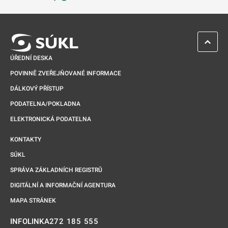
Odkaz se otevře na nové kartě
ZPĚT 
ÚŘEDNÍ DESKA
POVINNĚ ZVEŘEJŇOVANÉ INFORMACE
DÁLKOVÝ PŘÍSTUP
PODATELNA/POKLADNA
ELEKTRONICKÁ PODATELNA
KONTAKTY
SÚKL
SPRÁVA ZÁKLADNÍCH REGISTRŮ
DIGITÁLNÍ A INFORMAČNÍ AGENTURA
MAPA STRÁNEK
272 185 555
INFOLINKA