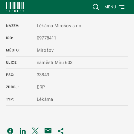
 NA HLAVNÍ OBSAH
Vyhledávání na web
MENU
Lékárna Mirošov s.r.o.
NÁZEV:
09778411
IČO:
Mirošov
MĚSTO:
náměstí Míru 603
ULICE:
33843
PSČ:
ERP
ZDROJ:
Lékárna
TYP:
Odkaz se otevře na nové kartě
Odkaz se otevře na nové kartě
Odkaz se otevře na nové kartě