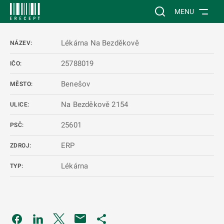
 NA HLAVNÍ OBSAH
Vyhledávání na web
MENU
Lékárna Na Bezděkově
NÁZEV:
25788019
IČO:
Benešov
MĚSTO:
Na Bezděkově 2154
ULICE:
25601
PSČ:
ERP
ZDROJ:
Lékárna
TYP:
Odkaz se otevře na nové kartě
Odkaz se otevře na nové kartě
Odkaz se otevře na nové kartě