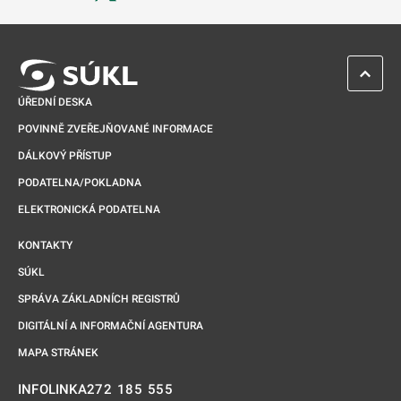
Odkaz se otevře na nové kartě
ZPĚT 
ÚŘEDNÍ DESKA
POVINNĚ ZVEŘEJŇOVANÉ INFORMACE
DÁLKOVÝ PŘÍSTUP
PODATELNA/POKLADNA
ELEKTRONICKÁ PODATELNA
KONTAKTY
SÚKL
SPRÁVA ZÁKLADNÍCH REGISTRŮ
DIGITÁLNÍ A INFORMAČNÍ AGENTURA
MAPA STRÁNEK
272 185 555
INFOLINKA