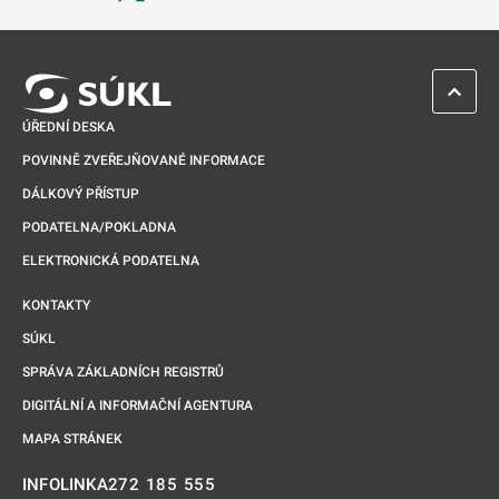
Odkaz se otevře na nové kartě
ZPĚT 
ÚŘEDNÍ DESKA
POVINNĚ ZVEŘEJŇOVANÉ INFORMACE
DÁLKOVÝ PŘÍSTUP
PODATELNA/POKLADNA
ELEKTRONICKÁ PODATELNA
KONTAKTY
SÚKL
SPRÁVA ZÁKLADNÍCH REGISTRŮ
DIGITÁLNÍ A INFORMAČNÍ AGENTURA
MAPA STRÁNEK
272 185 555
INFOLINKA