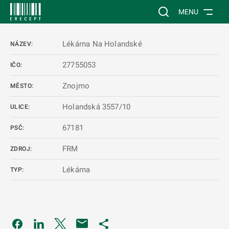
 NA HLAVNÍ OBSAH
Vyhledávání na web
MENU
Lékárna Na Holandské
NÁZEV:
27755053
IČO:
Znojmo
MĚSTO:
Holandská 3557/10
ULICE:
67181
PSČ:
FRM
ZDROJ:
Lékárna
TYP:
Odkaz se otevře na nové kartě
Odkaz se otevře na nové kartě
Odkaz se otevře na nové kartě