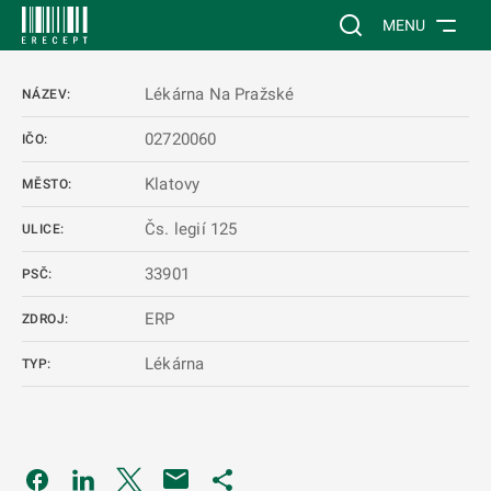
 NA HLAVNÍ OBSAH
Vyhledávání na web
MENU
Lékárna Na Pražské
NÁZEV:
02720060
IČO:
Klatovy
MĚSTO:
Čs. legií 125
ULICE:
33901
PSČ:
ERP
ZDROJ:
Lékárna
TYP:
Odkaz se otevře na nové kartě
Odkaz se otevře na nové kartě
Odkaz se otevře na nové kartě