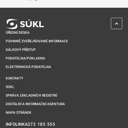
Odkaz se otevře na nové kartě
ZPĚT 
ÚŘEDNÍ DESKA
POVINNĚ ZVEŘEJŇOVANÉ INFORMACE
DÁLKOVÝ PŘÍSTUP
PODATELNA/POKLADNA
ELEKTRONICKÁ PODATELNA
KONTAKTY
SÚKL
SPRÁVA ZÁKLADNÍCH REGISTRŮ
DIGITÁLNÍ A INFORMAČNÍ AGENTURA
MAPA STRÁNEK
272 185 555
INFOLINKA