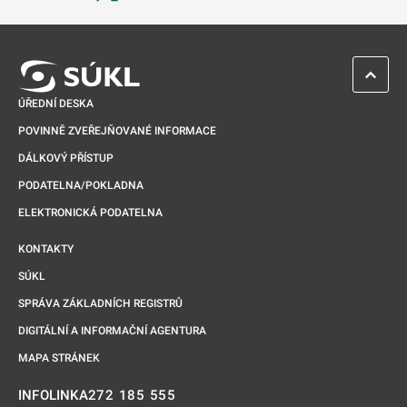
Odkaz se otevře na nové kartě
ZPĚT 
ÚŘEDNÍ DESKA
POVINNĚ ZVEŘEJŇOVANÉ INFORMACE
DÁLKOVÝ PŘÍSTUP
PODATELNA/POKLADNA
ELEKTRONICKÁ PODATELNA
KONTAKTY
SÚKL
SPRÁVA ZÁKLADNÍCH REGISTRŮ
DIGITÁLNÍ A INFORMAČNÍ AGENTURA
MAPA STRÁNEK
272 185 555
INFOLINKA