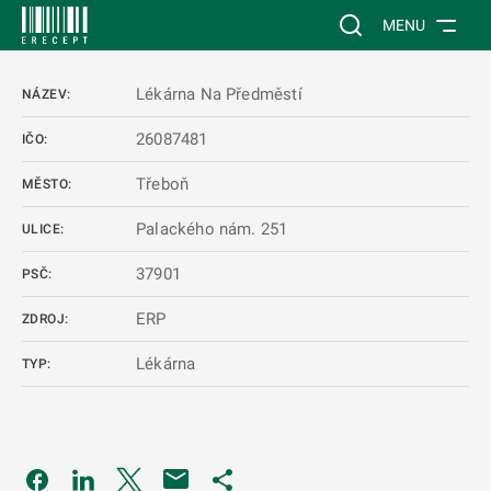
 NA HLAVNÍ OBSAH
Vyhledávání na web
MENU
Lékárna Na Předměstí
NÁZEV:
26087481
IČO:
Třeboň
MĚSTO:
Palackého nám. 251
ULICE:
37901
PSČ:
ERP
ZDROJ:
Lékárna
TYP:
Odkaz se otevře na nové kartě
Odkaz se otevře na nové kartě
Odkaz se otevře na nové kartě