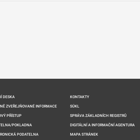
nové kartě
Í DESKA
KONTAKTY
NNĚ ZVEŘEJŇOVANÉ INFORMACE
SÚKL
VÝ PŘÍSTUP
SPRÁVA ZÁKLADNÍCH REGISTRŮ
TELNA/POKLADNA
DIGITÁLNÍ A INFORMAČNÍ AGENTURA
TRONICKÁ PODATELNA
MAPA STRÁNEK