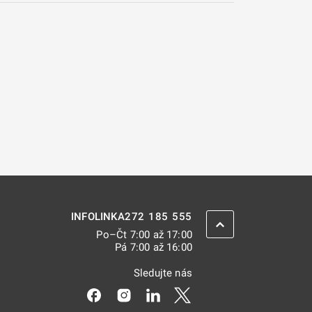
272 185 555
INFOLINKA
ZPĚT NAHORU
Po–Čt 7:00 až 17:00
Pá 7:00 až 16:00
Sledujte nás
Odkaz se otevře na nové kartě
Odkaz se otevře na nové kartě
Odkaz se otevře na nové kar
Odkaz se otevře na nov