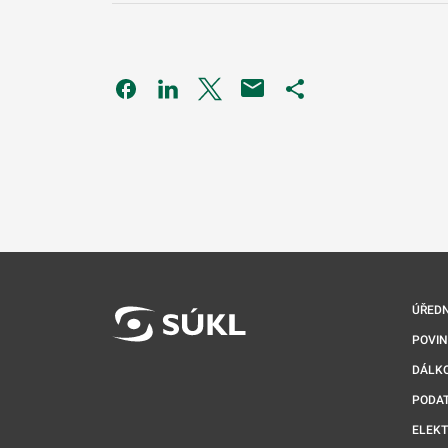
Odkaz se otevře na nové kartě
Odkaz se otevře na nové kartě
Odkaz se otevře na nové kartě
Odkaz se otevře na 
ÚŘEDN
POVI
DÁLKO
PODA
ELEK