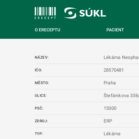
 NA HLAVNÍ OBSAH
O ERECEPTU
PACIENT
Lékárna Neopha
NÁZEV:
28570481
IČO:
Praha
MĚSTO:
Štefánikova 338
ULICE:
15000
PSČ:
ERP
ZDROJ:
Lékárna
TYP: