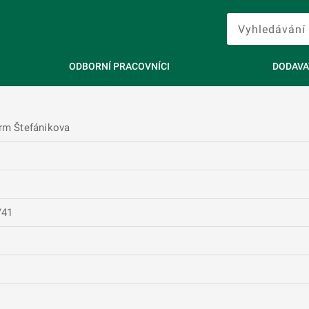
ODBORNÍ PRACOVNÍCI
DODAVA
rm Štefánikova
/41