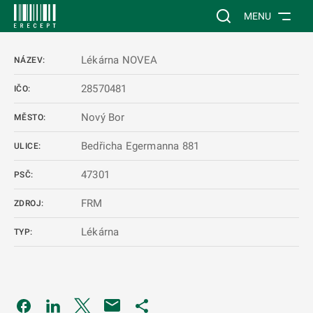
 NA HLAVNÍ OBSAH
Vyhledávání na web
MENU
Lékárna NOVEA
NÁZEV:
28570481
IČO:
Nový Bor
MĚSTO:
Bedřicha Egermanna 881
ULICE:
47301
PSČ:
FRM
ZDROJ:
Lékárna
TYP:
Odkaz se otevře na nové kartě
Odkaz se otevře na nové kartě
Odkaz se otevře na nové kartě