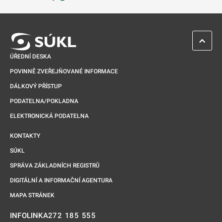
Odkaz se otevře na nové kartě
ZPĚT 
ÚŘEDNÍ DESKA
POVINNĚ ZVEŘEJŇOVANÉ INFORMACE
DÁLKOVÝ PŘÍSTUP
PODATELNA/POKLADNA
ELEKTRONICKÁ PODATELNA
KONTAKTY
SÚKL
SPRÁVA ZÁKLADNÍCH REGISTRŮ
DIGITÁLNÍ A INFORMAČNÍ AGENTURA
MAPA STRÁNEK
272 185 555
INFOLINKA