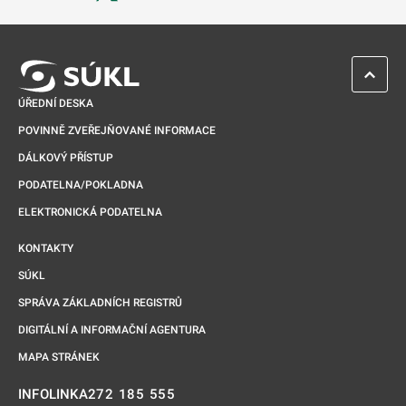
Odkaz se otevře na nové kartě
ZPĚT 
ÚŘEDNÍ DESKA
POVINNĚ ZVEŘEJŇOVANÉ INFORMACE
DÁLKOVÝ PŘÍSTUP
PODATELNA/POKLADNA
ELEKTRONICKÁ PODATELNA
KONTAKTY
SÚKL
SPRÁVA ZÁKLADNÍCH REGISTRŮ
DIGITÁLNÍ A INFORMAČNÍ AGENTURA
MAPA STRÁNEK
272 185 555
INFOLINKA