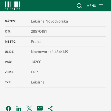
 NA HLAVNÍ OBSAH
Vyhledávání na web
MENU
Lékárna Novodvorská
NÁZEV:
28570481
IČO:
Praha
MĚSTO:
Novodvorská 434/149
ULICE:
14200
PSČ:
ERP
ZDROJ:
Lékárna
TYP:
Odkaz se otevře na nové kartě
Odkaz se otevře na nové kartě
Odkaz se otevře na nové kartě