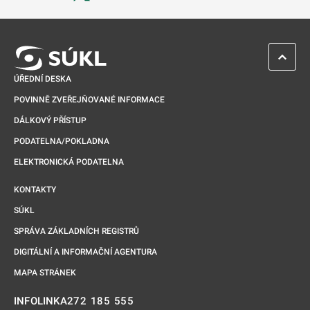
Odkaz se otevře na nové kartě
ZPĚT 
ÚŘEDNÍ DESKA
POVINNĚ ZVEŘEJŇOVANÉ INFORMACE
DÁLKOVÝ PŘÍSTUP
PODATELNA/POKLADNA
ELEKTRONICKÁ PODATELNA
KONTAKTY
SÚKL
SPRÁVA ZÁKLADNÍCH REGISTRŮ
DIGITÁLNÍ A INFORMAČNÍ AGENTURA
MAPA STRÁNEK
272 185 555
INFOLINKA