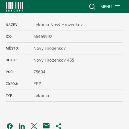
 NA HLAVNÍ OBSAH
Vyhledávání na web
MENU
Lékárna Nový Hrozenkov
NÁZEV:
65469992
IČO:
Nový Hrozenkov
MĚSTO:
Nový Hrozenkov 455
ULICE:
75604
PSČ:
ERP
ZDROJ:
Lékárna
TYP:
Odkaz se otevře na nové kartě
Odkaz se otevře na nové kartě
Odkaz se otevře na nové kartě