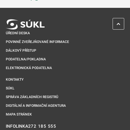
Odkaz se otevře na nové kartě
ZPĚT 
ÚŘEDNÍ DESKA
POVINNĚ ZVEŘEJŇOVANÉ INFORMACE
DÁLKOVÝ PŘÍSTUP
PODATELNA/POKLADNA
ELEKTRONICKÁ PODATELNA
KONTAKTY
SÚKL
SPRÁVA ZÁKLADNÍCH REGISTRŮ
DIGITÁLNÍ A INFORMAČNÍ AGENTURA
MAPA STRÁNEK
272 185 555
INFOLINKA