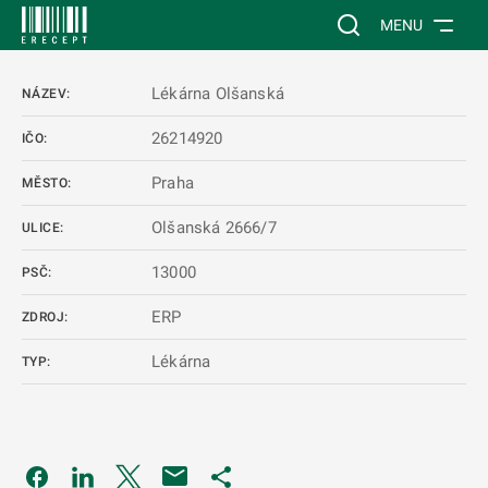
 NA HLAVNÍ OBSAH
Vyhledávání na web
MENU
Lékárna Olšanská
NÁZEV:
26214920
IČO:
Praha
MĚSTO:
Olšanská 2666/7
ULICE:
13000
PSČ:
ERP
ZDROJ:
Lékárna
TYP:
Odkaz se otevře na nové kartě
Odkaz se otevře na nové kartě
Odkaz se otevře na nové kartě