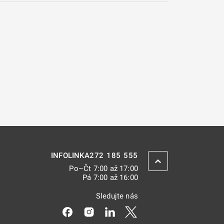
272 185 555
INFOLINKA
ZPĚT NAHORU
Po–Čt 7:00 až 17:00
Pá 7:00 až 16:00
Sledujte nás
Odkaz se otevře na nové kartě
Odkaz se otevře na nové kartě
Odkaz se otevře na nové kar
Odkaz se otevře na nov