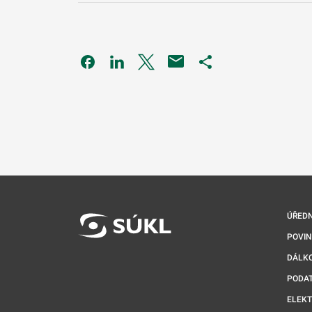
Odkaz se otevře na nové kartě
Odkaz se otevře na nové kartě
Odkaz se otevře na nové kartě
Odkaz se otevře na 
ÚŘEDN
POVI
DÁLKO
PODA
ELEK