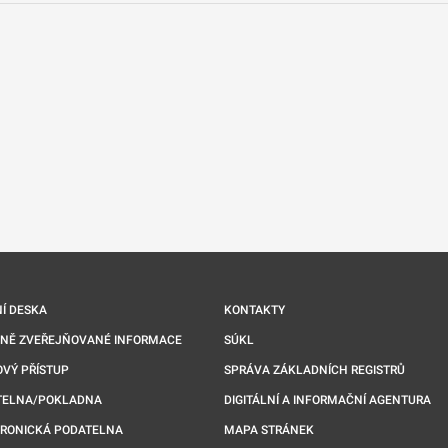
nové kartě
Í DESKA
KONTAKTY
NNĚ ZVEŘEJŇOVANÉ INFORMACE
SÚKL
VÝ PŘÍSTUP
SPRÁVA ZÁKLADNÍCH REGISTRŮ
TELNA/POKLADNA
DIGITÁLNÍ A INFORMAČNÍ AGENTURA
TRONICKÁ PODATELNA
MAPA STRÁNEK