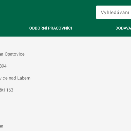
ODBORNÍ PRACOVNÍCI
DODAVA
na Opatovice
894
vice nad Labem
šti 163
na