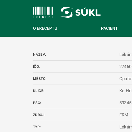
 NA HLAVNÍ OBSAH
O ERECEPTU
PACIENT
Lékár
NÁZEV:
27460
IČO:
Opato
MĚSTO:
Ke Hři
ULICE:
53345
PSČ:
FRM
ZDROJ:
Lékár
TYP: