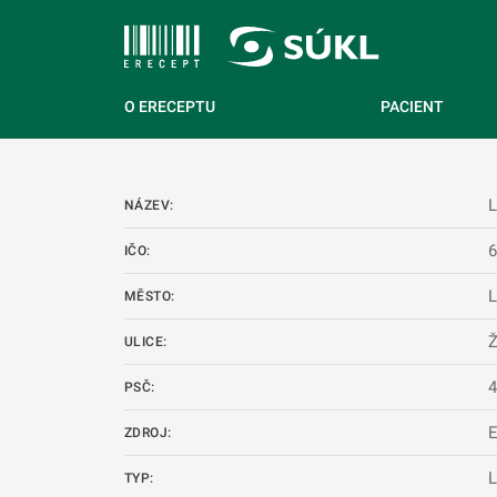
 NA HLAVNÍ OBSAH
O ERECEPTU
PACIENT
L
NÁZEV:
IČO:
L
MĚSTO:
Ž
ULICE:
PSČ:
ZDROJ:
L
TYP: