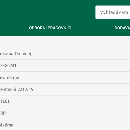
ODBORNÍ PRACOVNÍCI
DODAVA
ékárna Orchidej
67836241
itoměřice
eletická 2210/19
41201
ERP
ékárna