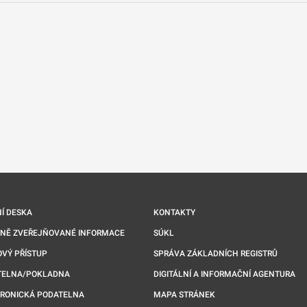
nové kartě
Í DESKA
KONTAKTY
NNĚ ZVEŘEJŇOVANÉ INFORMACE
SÚKL
VÝ PŘÍSTUP
SPRÁVA ZÁKLADNÍCH REGISTRŮ
TELNA/POKLADNA
DIGITÁLNÍ A INFORMAČNÍ AGENTURA
TRONICKÁ PODATELNA
MAPA STRÁNEK