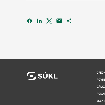
Odkaz se otevře na nové kartě
Odkaz se otevře na nové kartě
Odkaz se otevře na nové kartě
Odkaz se otevře na 
ÚŘEDN
POVI
DÁLKO
PODA
ELEK