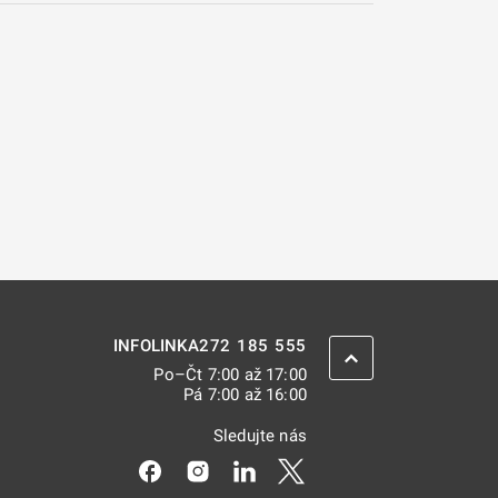
272 185 555
INFOLINKA
ZPĚT NAHORU
Po–Čt 7:00 až 17:00
Pá 7:00 až 16:00
Sledujte nás
Odkaz se otevře na nové kartě
Odkaz se otevře na nové kartě
Odkaz se otevře na nové kar
Odkaz se otevře na nov