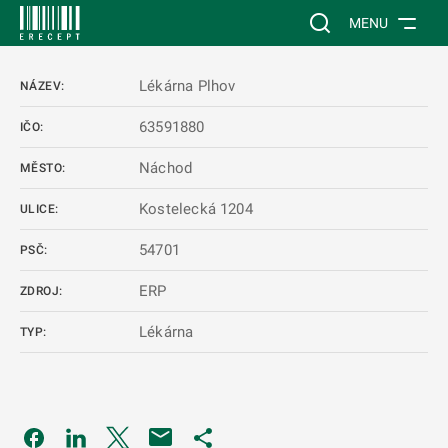
 NA HLAVNÍ OBSAH
Vyhledávání na web
MENU
Lékárna Plhov
NÁZEV:
63591880
IČO:
Náchod
MĚSTO:
Kostelecká 1204
ULICE:
54701
PSČ:
ERP
ZDROJ:
Lékárna
TYP:
Odkaz se otevře na nové kartě
Odkaz se otevře na nové kartě
Odkaz se otevře na nové kartě