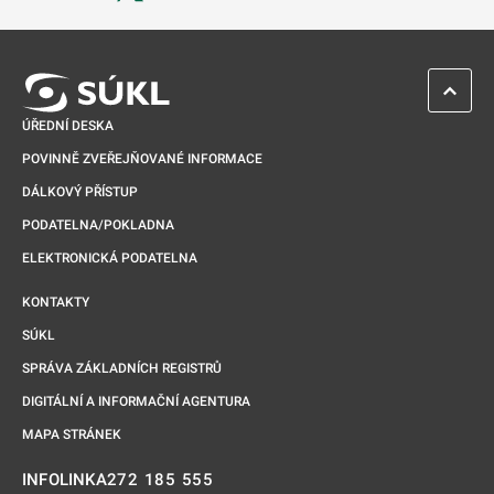
Odkaz se otevře na nové kartě
ZPĚT 
ÚŘEDNÍ DESKA
POVINNĚ ZVEŘEJŇOVANÉ INFORMACE
DÁLKOVÝ PŘÍSTUP
PODATELNA/POKLADNA
ELEKTRONICKÁ PODATELNA
KONTAKTY
SÚKL
SPRÁVA ZÁKLADNÍCH REGISTRŮ
DIGITÁLNÍ A INFORMAČNÍ AGENTURA
MAPA STRÁNEK
272 185 555
INFOLINKA