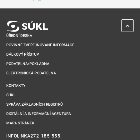
Odkaz se otevře na nové kartě
ZPĚT 
ÚŘEDNÍ DESKA
POVINNĚ ZVEŘEJŇOVANÉ INFORMACE
DÁLKOVÝ PŘÍSTUP
PODATELNA/POKLADNA
ELEKTRONICKÁ PODATELNA
KONTAKTY
SÚKL
SPRÁVA ZÁKLADNÍCH REGISTRŮ
DIGITÁLNÍ A INFORMAČNÍ AGENTURA
MAPA STRÁNEK
272 185 555
INFOLINKA