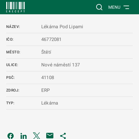
 NA HLAVNÍ OBSAH
Vyhledávání na web
MENU
Lékárna Pod Lipami
NÁZEV:
46772081
IČO:
Štětí
MĚSTO:
Nové náměstí 137
ULICE:
41108
PSČ:
ERP
ZDROJ:
Lékárna
TYP:
Odkaz se otevře na nové kartě
Odkaz se otevře na nové kartě
Odkaz se otevře na nové kartě