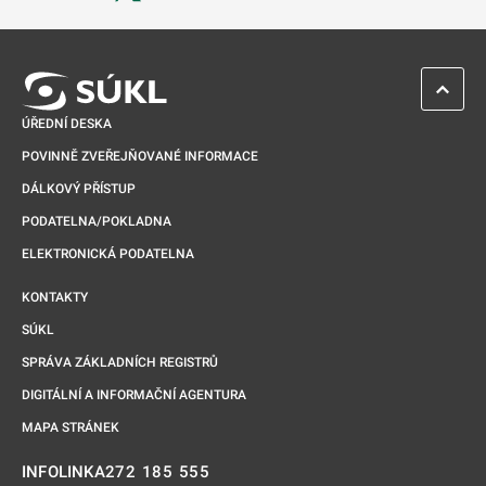
Odkaz se otevře na nové kartě
ZPĚT 
ÚŘEDNÍ DESKA
POVINNĚ ZVEŘEJŇOVANÉ INFORMACE
DÁLKOVÝ PŘÍSTUP
PODATELNA/POKLADNA
ELEKTRONICKÁ PODATELNA
KONTAKTY
SÚKL
SPRÁVA ZÁKLADNÍCH REGISTRŮ
DIGITÁLNÍ A INFORMAČNÍ AGENTURA
MAPA STRÁNEK
272 185 555
INFOLINKA