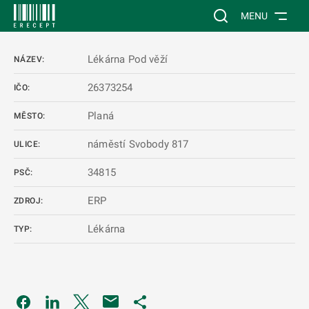
 NA HLAVNÍ OBSAH
Vyhledávání na web
MENU
Lékárna Pod věží
NÁZEV:
26373254
IČO:
Planá
MĚSTO:
náměstí Svobody 817
ULICE:
34815
PSČ:
ERP
ZDROJ:
Lékárna
TYP:
Odkaz se otevře na nové kartě
Odkaz se otevře na nové kartě
Odkaz se otevře na nové kartě