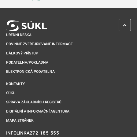
Odkaz se otevře na nové kartě
ZPĚT 
ÚŘEDNÍ DESKA
POVINNĚ ZVEŘEJŇOVANÉ INFORMACE
DÁLKOVÝ PŘÍSTUP
PODATELNA/POKLADNA
ELEKTRONICKÁ PODATELNA
KONTAKTY
SÚKL
SPRÁVA ZÁKLADNÍCH REGISTRŮ
DIGITÁLNÍ A INFORMAČNÍ AGENTURA
MAPA STRÁNEK
272 185 555
INFOLINKA