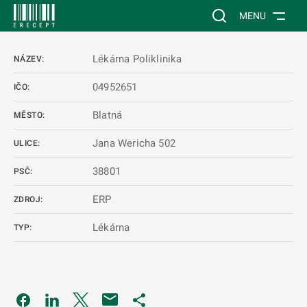
 NA HLAVNÍ OBSAH
Vyhledávání na web
MENU
Lékárna Poliklinika
NÁZEV:
04952651
IČO:
Blatná
MĚSTO:
Jana Wericha 502
ULICE:
38801
PSČ:
ERP
ZDROJ:
Lékárna
TYP:
Odkaz se otevře na nové kartě
Odkaz se otevře na nové kartě
Odkaz se otevře na nové kartě