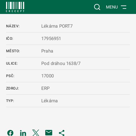
 NA HLAVNÍ OBSAH
Vyhledávání na web
MENU
Lékárna PORT7
NÁZEV:
17956951
IČO:
Praha
MĚSTO:
Pod dráhou 1638/7
ULICE:
17000
PSČ:
ERP
ZDROJ:
Lékárna
TYP:
Odkaz se otevře na nové kartě
Odkaz se otevře na nové kartě
Odkaz se otevře na nové kartě