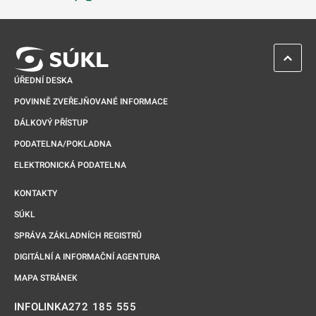
Odkaz se otevře na nové kartě
ZPĚT 
ÚŘEDNÍ DESKA
POVINNĚ ZVEŘEJŇOVANÉ INFORMACE
DÁLKOVÝ PŘÍSTUP
PODATELNA/POKLADNA
ELEKTRONICKÁ PODATELNA
KONTAKTY
SÚKL
SPRÁVA ZÁKLADNÍCH REGISTRŮ
DIGITÁLNÍ A INFORMAČNÍ AGENTURA
MAPA STRÁNEK
272 185 555
INFOLINKA