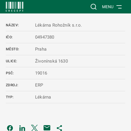
 NA HLAVNÍ OBSAH
Vyhledávání na web
MENU
Lékárna Rohožník s.r.o.
NÁZEV:
04947380
IČO:
Praha
MĚSTO:
Živonínská 1630
ULICE:
19016
PSČ:
ERP
ZDROJ:
Lékárna
TYP:
Odkaz se otevře na nové kartě
Odkaz se otevře na nové kartě
Odkaz se otevře na nové kartě