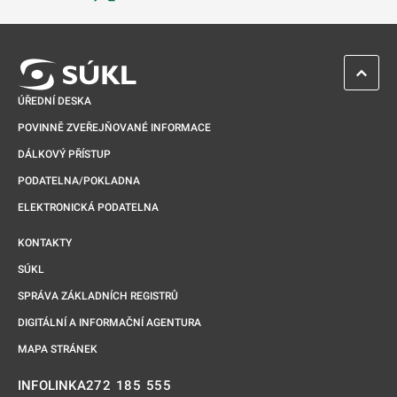
Odkaz se otevře na nové kartě
ZPĚT 
ÚŘEDNÍ DESKA
POVINNĚ ZVEŘEJŇOVANÉ INFORMACE
DÁLKOVÝ PŘÍSTUP
PODATELNA/POKLADNA
ELEKTRONICKÁ PODATELNA
KONTAKTY
SÚKL
SPRÁVA ZÁKLADNÍCH REGISTRŮ
DIGITÁLNÍ A INFORMAČNÍ AGENTURA
MAPA STRÁNEK
272 185 555
INFOLINKA