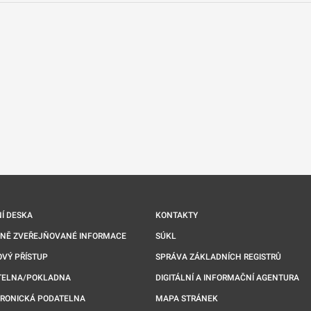
nové kartě
Í DESKA
KONTAKTY
NNĚ ZVEŘEJŇOVANÉ INFORMACE
SÚKL
VÝ PŘÍSTUP
SPRÁVA ZÁKLADNÍCH REGISTRŮ
TELNA/POKLADNA
DIGITÁLNÍ A INFORMAČNÍ AGENTURA
TRONICKÁ PODATELNA
MAPA STRÁNEK