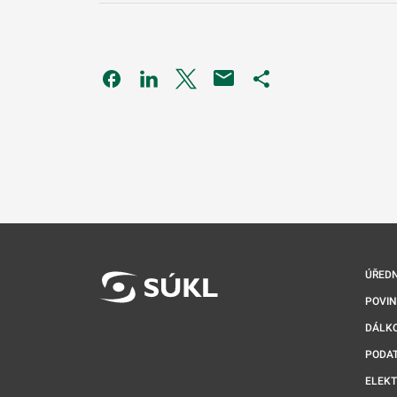
Odkaz se otevře na nové kartě
Odkaz se otevře na nové kartě
Odkaz se otevře na nové kartě
Odkaz se otevře na 
ÚŘEDN
POVI
DÁLKO
PODA
ELEK