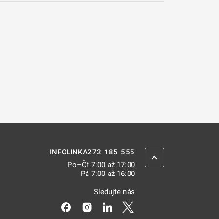
272 185 555
INFOLINKA
ZPĚT NAHORU
Po–Čt 7:00 až 17:00
Pá 7:00 až 16:00
Sledujte nás
Odkaz se otevře na nové kartě
Odkaz se otevře na nové kartě
Odkaz se otevře na nové kar
Odkaz se otevře na nov