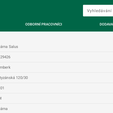
ODBORNÍ PRACOVNÍCI
DODAVA
árna Salus
629426
rnberk
tyzánská 120/30
501
M
árna