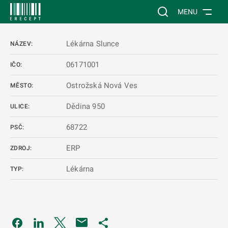
 NA HLAVNÍ OBSAH
Vyhledávání na web
MENU
Lékárna Slunce
NÁZEV:
06171001
IČO:
Ostrožská Nová Ves
MĚSTO:
Dědina 950
ULICE:
68722
PSČ:
ERP
ZDROJ:
Lékárna
TYP:
Odkaz se otevře na nové kartě
Odkaz se otevře na nové kartě
Odkaz se otevře na nové kartě