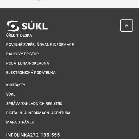
Odkaz se otevře na nové kartě
ZPĚT 
ÚŘEDNÍ DESKA
POVINNĚ ZVEŘEJŇOVANÉ INFORMACE
DÁLKOVÝ PŘÍSTUP
PODATELNA/POKLADNA
ELEKTRONICKÁ PODATELNA
KONTAKTY
SÚKL
SPRÁVA ZÁKLADNÍCH REGISTRŮ
DIGITÁLNÍ A INFORMAČNÍ AGENTURA
MAPA STRÁNEK
272 185 555
INFOLINKA