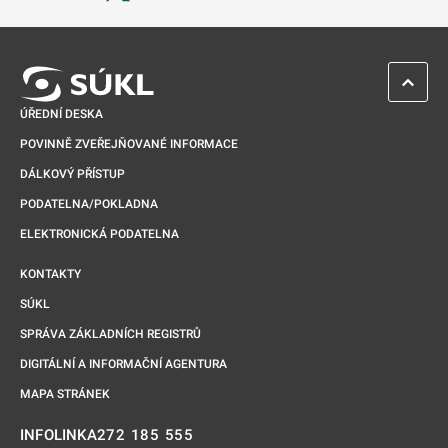
Odkaz se otevře na nové kartě
ZPĚT 
ÚŘEDNÍ DESKA
POVINNĚ ZVEŘEJŇOVANÉ INFORMACE
DÁLKOVÝ PŘÍSTUP
PODATELNA/POKLADNA
ELEKTRONICKÁ PODATELNA
KONTAKTY
SÚKL
SPRÁVA ZÁKLADNÍCH REGISTRŮ
DIGITÁLNÍ A INFORMAČNÍ AGENTURA
MAPA STRÁNEK
272 185 555
INFOLINKA