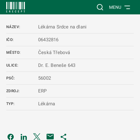
 NA HLAVNÍ OBSAH
Vyhledávání na web
MENU
Lékárna Srdce na dlani
NÁZEV:
06432816
IČO:
Česká Třebová
MĚSTO:
Dr. E. Beneše 643
ULICE:
56002
PSČ:
ERP
ZDROJ:
Lékárna
TYP:
Odkaz se otevře na nové kartě
Odkaz se otevře na nové kartě
Odkaz se otevře na nové kartě