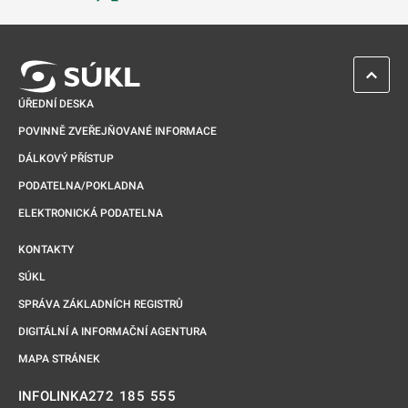
Odkaz se otevře na nové kartě
ZPĚT 
ÚŘEDNÍ DESKA
POVINNĚ ZVEŘEJŇOVANÉ INFORMACE
DÁLKOVÝ PŘÍSTUP
PODATELNA/POKLADNA
ELEKTRONICKÁ PODATELNA
KONTAKTY
SÚKL
SPRÁVA ZÁKLADNÍCH REGISTRŮ
DIGITÁLNÍ A INFORMAČNÍ AGENTURA
MAPA STRÁNEK
272 185 555
INFOLINKA