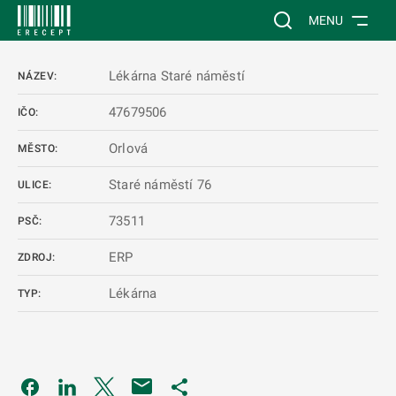
 NA HLAVNÍ OBSAH
Vyhledávání na web
MENU
Lékárna Staré náměstí
NÁZEV:
47679506
IČO:
Orlová
MĚSTO:
Staré náměstí 76
ULICE:
73511
PSČ:
ERP
ZDROJ:
Lékárna
TYP:
Odkaz se otevře na nové kartě
Odkaz se otevře na nové kartě
Odkaz se otevře na nové kartě