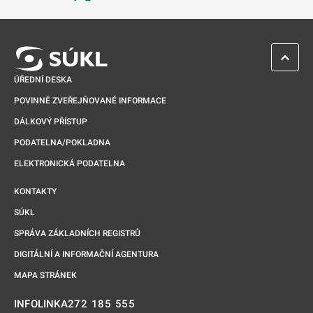
Odkaz se otevře na nové kartě
ZPĚT 
ÚŘEDNÍ DESKA
POVINNĚ ZVEŘEJŇOVANÉ INFORMACE
DÁLKOVÝ PŘÍSTUP
PODATELNA/POKLADNA
ELEKTRONICKÁ PODATELNA
KONTAKTY
SÚKL
SPRÁVA ZÁKLADNÍCH REGISTRŮ
DIGITÁLNÍ A INFORMAČNÍ AGENTURA
MAPA STRÁNEK
272 185 555
INFOLINKA