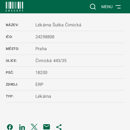
 NA HLAVNÍ OBSAH
Vyhledávání na web
MENU
Lékárna Šutka Čimická
NÁZEV:
24298808
IČO:
Praha
MĚSTO:
Čimická 443/35
ULICE:
18200
PSČ:
ERP
ZDROJ:
Lékárna
TYP:
Odkaz se otevře na nové kartě
Odkaz se otevře na nové kartě
Odkaz se otevře na nové kartě