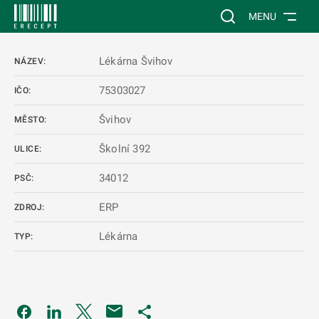
 NA HLAVNÍ OBSAH
Vyhledávání na web
MENU
Lékárna Švihov
NÁZEV:
75303027
IČO:
Švihov
MĚSTO:
Školní 392
ULICE:
34012
PSČ:
ERP
ZDROJ:
Lékárna
TYP:
Odkaz se otevře na nové kartě
Odkaz se otevře na nové kartě
Odkaz se otevře na nové kartě