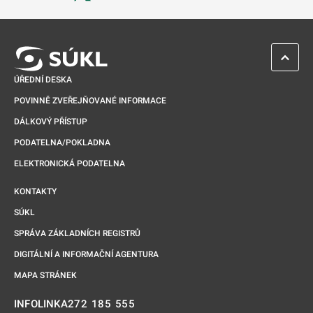
Odkaz se otevře na nové kartě
ZPĚT 
ÚŘEDNÍ DESKA
POVINNĚ ZVEŘEJŇOVANÉ INFORMACE
DÁLKOVÝ PŘÍSTUP
PODATELNA/POKLADNA
ELEKTRONICKÁ PODATELNA
KONTAKTY
SÚKL
SPRÁVA ZÁKLADNÍCH REGISTRŮ
DIGITÁLNÍ A INFORMAČNÍ AGENTURA
MAPA STRÁNEK
272 185 555
INFOLINKA