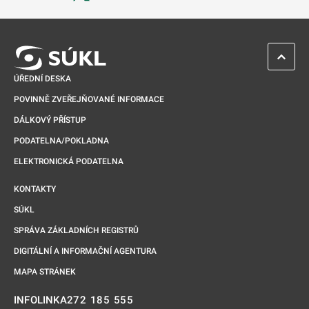
Odkaz se otevře na nové kartě
ZPĚT 
ÚŘEDNÍ DESKA
POVINNĚ ZVEŘEJŇOVANÉ INFORMACE
DÁLKOVÝ PŘÍSTUP
PODATELNA/POKLADNA
ELEKTRONICKÁ PODATELNA
KONTAKTY
SÚKL
SPRÁVA ZÁKLADNÍCH REGISTRŮ
DIGITÁLNÍ A INFORMAČNÍ AGENTURA
MAPA STRÁNEK
272 185 555
INFOLINKA