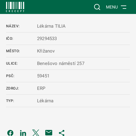
 NA HLAVNÍ OBSAH
Vyhledávání na web
MENU
Lékárna TILIA
NÁZEV:
29294533
IČO:
Křižanov
MĚSTO:
Benešovo náměstí 257
ULICE:
59451
PSČ:
ERP
ZDROJ:
Lékárna
TYP:
Odkaz se otevře na nové kartě
Odkaz se otevře na nové kartě
Odkaz se otevře na nové kartě