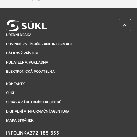
Odkaz se otevře na nové kartě
ZPĚT 
ÚŘEDNÍ DESKA
POVINNĚ ZVEŘEJŇOVANÉ INFORMACE
DÁLKOVÝ PŘÍSTUP
PODATELNA/POKLADNA
ELEKTRONICKÁ PODATELNA
KONTAKTY
SÚKL
SPRÁVA ZÁKLADNÍCH REGISTRŮ
DIGITÁLNÍ A INFORMAČNÍ AGENTURA
MAPA STRÁNEK
272 185 555
INFOLINKA