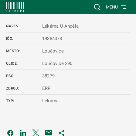
 NA HLAVNÍ OBSAH
Vyhledávání na web
MENU
Lékárna U Anděla
NÁZEV:
19384378
IČO:
Loučovice
MĚSTO:
Loučovice 290
ULICE:
38279
PSČ:
ERP
ZDROJ:
Lékárna
TYP:
Odkaz se otevře na nové kartě
Odkaz se otevře na nové kartě
Odkaz se otevře na nové kartě