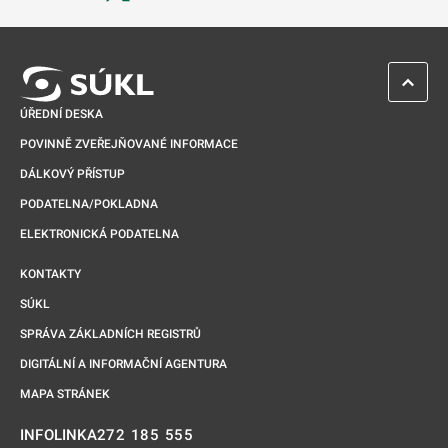
Odkaz se otevře na nové kartě
ZPĚT 
ÚŘEDNÍ DESKA
POVINNĚ ZVEŘEJŇOVANÉ INFORMACE
DÁLKOVÝ PŘÍSTUP
PODATELNA/POKLADNA
ELEKTRONICKÁ PODATELNA
KONTAKTY
SÚKL
SPRÁVA ZÁKLADNÍCH REGISTRŮ
DIGITÁLNÍ A INFORMAČNÍ AGENTURA
MAPA STRÁNEK
272 185 555
INFOLINKA