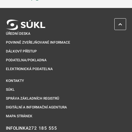
Odkaz se otevře na nové kartě
ZPĚT 
ÚŘEDNÍ DESKA
POVINNĚ ZVEŘEJŇOVANÉ INFORMACE
DÁLKOVÝ PŘÍSTUP
PODATELNA/POKLADNA
ELEKTRONICKÁ PODATELNA
KONTAKTY
SÚKL
SPRÁVA ZÁKLADNÍCH REGISTRŮ
DIGITÁLNÍ A INFORMAČNÍ AGENTURA
MAPA STRÁNEK
272 185 555
INFOLINKA