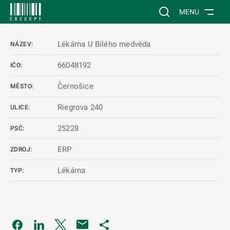
 NA HLAVNÍ OBSAH
Vyhledávání na web
MENU
Lékárna U Bílého medvěda
NÁZEV:
66048192
IČO:
Černošice
MĚSTO:
Riegrova 240
ULICE:
25228
PSČ:
ERP
ZDROJ:
Lékárna
TYP:
Odkaz se otevře na nové kartě
Odkaz se otevře na nové kartě
Odkaz se otevře na nové kartě