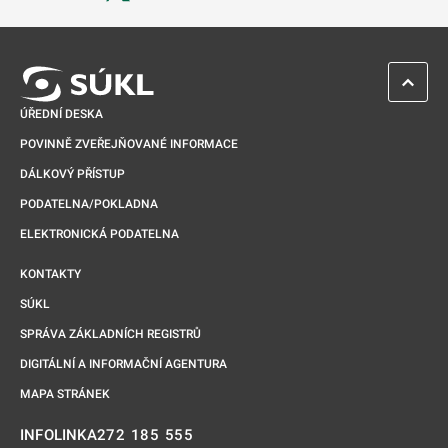
Odkaz se otevře na nové kartě
ZPĚT 
ÚŘEDNÍ DESKA
POVINNĚ ZVEŘEJŇOVANÉ INFORMACE
DÁLKOVÝ PŘÍSTUP
PODATELNA/POKLADNA
ELEKTRONICKÁ PODATELNA
KONTAKTY
SÚKL
SPRÁVA ZÁKLADNÍCH REGISTRŮ
DIGITÁLNÍ A INFORMAČNÍ AGENTURA
MAPA STRÁNEK
272 185 555
INFOLINKA