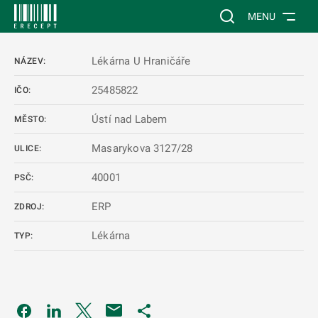
 NA HLAVNÍ OBSAH
Vyhledávání na web
MENU
Lékárna U Hraničáře
NÁZEV:
25485822
IČO:
Ústí nad Labem
MĚSTO:
Masarykova 3127/28
ULICE:
40001
PSČ:
ERP
ZDROJ:
Lékárna
TYP:
Odkaz se otevře na nové kartě
Odkaz se otevře na nové kartě
Odkaz se otevře na nové kartě