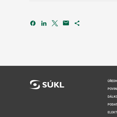
Odkaz se otevře na nové kartě
Odkaz se otevře na nové kartě
Odkaz se otevře na nové kartě
Odkaz se otevře na 
ÚŘEDN
POVI
DÁLKO
PODA
ELEK