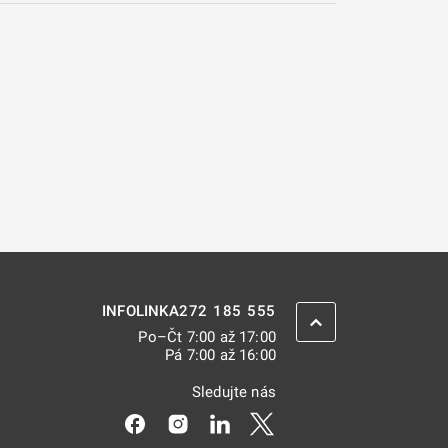
272 185 555
INFOLINKA
ZPĚT NAHORU
Po–Čt 7:00 až 17:00
Pá 7:00 až 16:00
Sledujte nás
Odkaz se otevře na nové kartě
Odkaz se otevře na nové kartě
Odkaz se otevře na nové kar
Odkaz se otevře na nov