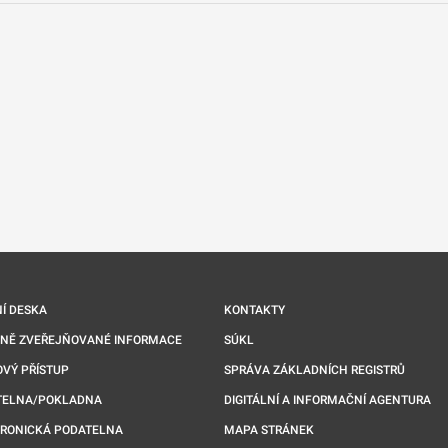
nové kartě
Í DESKA
KONTAKTY
NNĚ ZVEŘEJŇOVANÉ INFORMACE
SÚKL
VÝ PŘÍSTUP
SPRÁVA ZÁKLADNÍCH REGISTRŮ
TELNA/POKLADNA
DIGITÁLNÍ A INFORMAČNÍ AGENTURA
TRONICKÁ PODATELNA
MAPA STRÁNEK