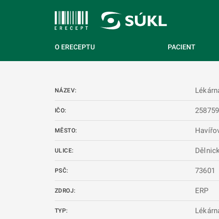
 NA HLAVNÍ OBSAH
O ERECEPTU
PACIENT
Lékárn
NÁZEV:
25875
IČO:
Havířo
MĚSTO:
Dělnic
ULICE:
73601
PSČ:
ERP
ZDROJ:
Lékárn
TYP: