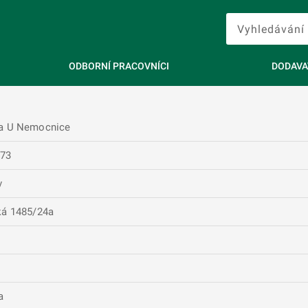
ODBORNÍ PRACOVNÍCI
DODAVA
a U Nemocnice
973
v
ká 1485/24a
a