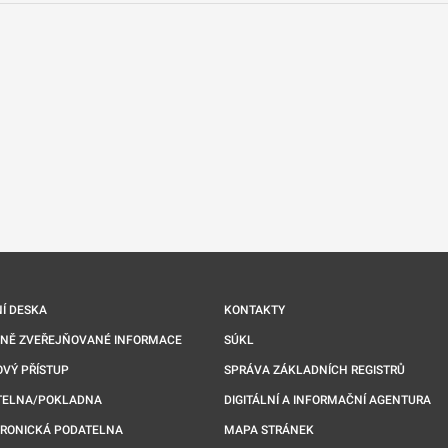
nové kartě
Í DESKA
KONTAKTY
NNĚ ZVEŘEJŇOVANÉ INFORMACE
SÚKL
VÝ PŘÍSTUP
SPRÁVA ZÁKLADNÍCH REGISTRŮ
TELNA/POKLADNA
DIGITÁLNÍ A INFORMAČNÍ AGENTURA
TRONICKÁ PODATELNA
MAPA STRÁNEK