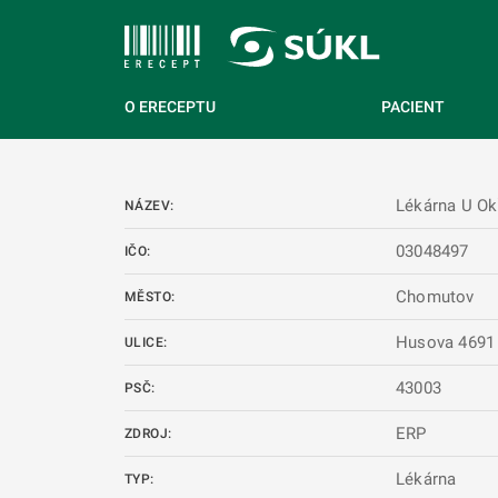
 NA HLAVNÍ OBSAH
O ERECEPTU
PACIENT
Lékárna U Ok
NÁZEV:
03048497
IČO:
Chomutov
MĚSTO:
Husova 4691
ULICE:
43003
PSČ:
ERP
ZDROJ:
Lékárna
TYP: