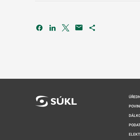
Odkaz se otevře na nové kartě
Odkaz se otevře na nové kartě
Odkaz se otevře na nové kartě
Odkaz se otevře na 
ÚŘEDN
POVI
DÁLKO
PODA
ELEK