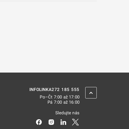
272 185 555
INFOLINKA
ZPĚT NAHORU
Po–Čt 7:00 až 17:00
Pá 7:00 až 16:00
Sledujte nás
Odkaz se otevře na nové kartě
Odkaz se otevře na nové kartě
Odkaz se otevře na nové kar
Odkaz se otevře na nov