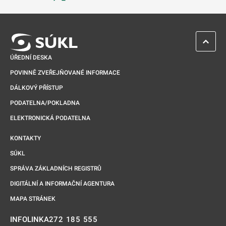
Odkaz se otevře na nové kartě
ZPĚT 
ÚŘEDNÍ DESKA
POVINNĚ ZVEŘEJŇOVANÉ INFORMACE
DÁLKOVÝ PŘÍSTUP
PODATELNA/POKLADNA
ELEKTRONICKÁ PODATELNA
KONTAKTY
SÚKL
SPRÁVA ZÁKLADNÍCH REGISTRŮ
DIGITÁLNÍ A INFORMAČNÍ AGENTURA
MAPA STRÁNEK
272 185 555
INFOLINKA