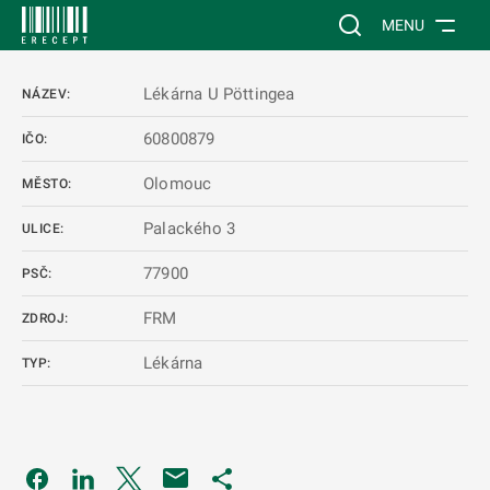
 NA HLAVNÍ OBSAH
Vyhledávání na web
MENU
Lékárna U Pöttingea
NÁZEV:
60800879
IČO:
Olomouc
MĚSTO:
Palackého 3
ULICE:
77900
PSČ:
FRM
ZDROJ:
Lékárna
TYP:
Odkaz se otevře na nové kartě
Odkaz se otevře na nové kartě
Odkaz se otevře na nové kartě