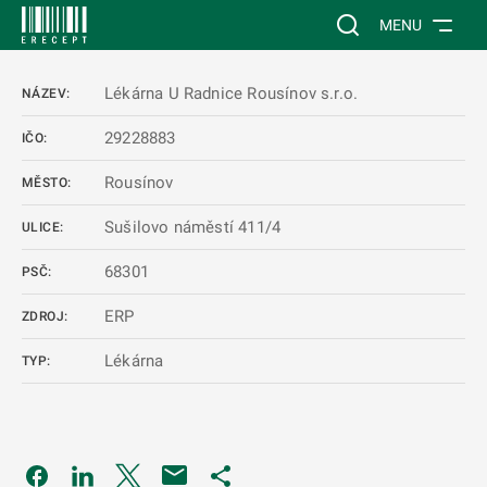
 NA HLAVNÍ OBSAH
Vyhledávání na web
MENU
Lékárna U Radnice Rousínov s.r.o.
NÁZEV:
29228883
IČO:
Rousínov
MĚSTO:
Sušilovo náměstí 411/4
ULICE:
68301
PSČ:
ERP
ZDROJ:
Lékárna
TYP:
Odkaz se otevře na nové kartě
Odkaz se otevře na nové kartě
Odkaz se otevře na nové kartě