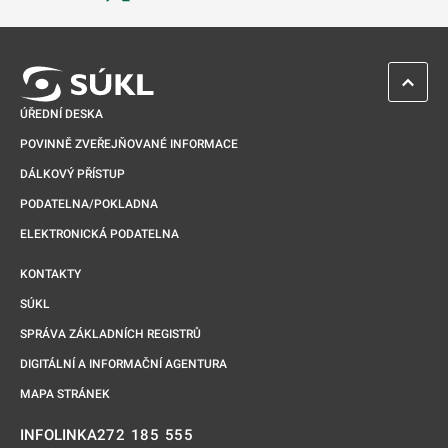
Odkaz se otevře na nové kartě
ZPĚT 
ÚŘEDNÍ DESKA
POVINNĚ ZVEŘEJŇOVANÉ INFORMACE
DÁLKOVÝ PŘÍSTUP
PODATELNA/POKLADNA
ELEKTRONICKÁ PODATELNA
KONTAKTY
SÚKL
SPRÁVA ZÁKLADNÍCH REGISTRŮ
DIGITÁLNÍ A INFORMAČNÍ AGENTURA
MAPA STRÁNEK
272 185 555
INFOLINKA