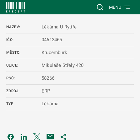
 NA HLAVNÍ OBSAH
Vyhledávání na web
MENU
Lékárna U Rytíře
NÁZEV:
04613465
IČO:
Krucemburk
MĚSTO:
Mikuláše Střely 420
ULICE:
58266
PSČ:
ERP
ZDROJ:
Lékárna
TYP:
Odkaz se otevře na nové kartě
Odkaz se otevře na nové kartě
Odkaz se otevře na nové kartě