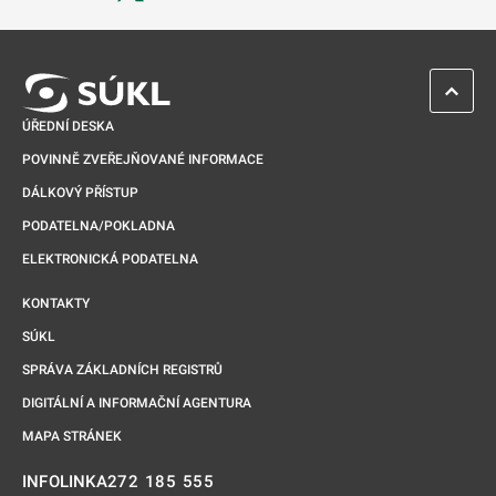
Odkaz se otevře na nové kartě
ZPĚT 
ÚŘEDNÍ DESKA
POVINNĚ ZVEŘEJŇOVANÉ INFORMACE
DÁLKOVÝ PŘÍSTUP
PODATELNA/POKLADNA
ELEKTRONICKÁ PODATELNA
KONTAKTY
SÚKL
SPRÁVA ZÁKLADNÍCH REGISTRŮ
DIGITÁLNÍ A INFORMAČNÍ AGENTURA
MAPA STRÁNEK
272 185 555
INFOLINKA