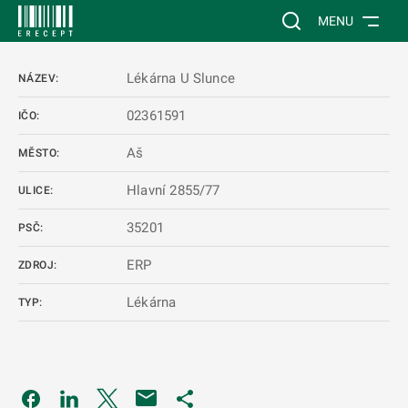
 NA HLAVNÍ OBSAH
Vyhledávání na web
MENU
Lékárna U Slunce
NÁZEV:
02361591
IČO:
Aš
MĚSTO:
Hlavní 2855/77
ULICE:
35201
PSČ:
ERP
ZDROJ:
Lékárna
TYP:
Odkaz se otevře na nové kartě
Odkaz se otevře na nové kartě
Odkaz se otevře na nové kartě