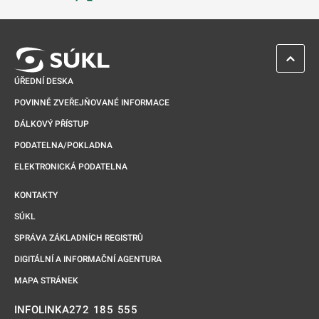
Odkaz se otevře na nové kartě
ZPĚT 
ÚŘEDNÍ DESKA
POVINNĚ ZVEŘEJŇOVANÉ INFORMACE
DÁLKOVÝ PŘÍSTUP
PODATELNA/POKLADNA
ELEKTRONICKÁ PODATELNA
KONTAKTY
SÚKL
SPRÁVA ZÁKLADNÍCH REGISTRŮ
DIGITÁLNÍ A INFORMAČNÍ AGENTURA
MAPA STRÁNEK
272 185 555
INFOLINKA